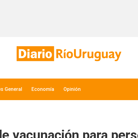
és General
Economía
Opinión
 de vacunación para per