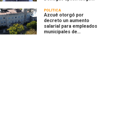
que se remarcara su
actividad privada
POLÍTICA
Azcué otorgó por
decreto un aumento
salarial para empleados
municipales de
Concordia