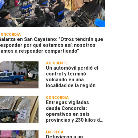
CONCORDIA
Galarza en San Cayetano: "Otros tendrán que
responder por qué estamos así; nosotros
vamos a responder compartiendo”
ACCIDENTE
Un automóvil perdió el
control y terminó
volcando en una
localidad de la región
CONCORDIA
Entregas vigiladas
desde Concordia:
operativos en seis
provincias y 230 kilos de
marihuana
ENTREGA
Detuvieron a un