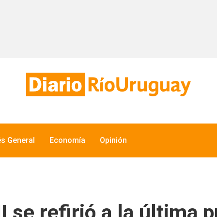
és General
Economía
Opinión
I se refirió a la última 