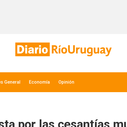
és General
Economía
Opinión
sta por las cesantías mu