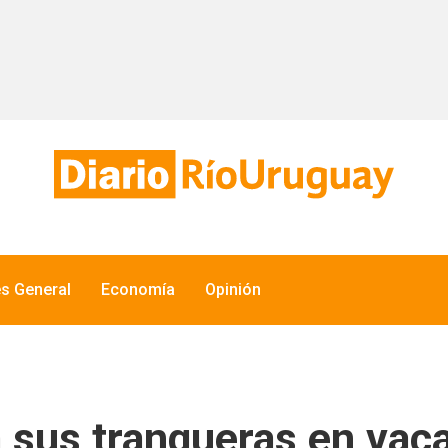
és General
Economía
Opinión
á sus tranqueras en vac