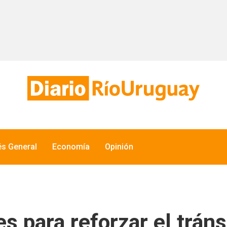
és General
Economía
Opinión
 para reforzar el tránsi