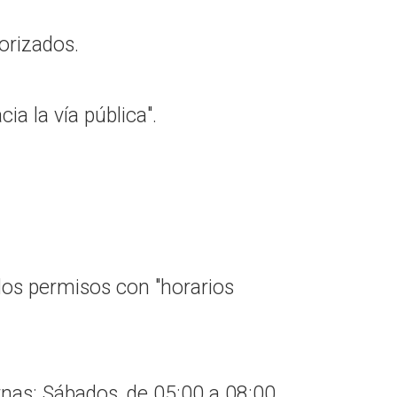
orizados.
a la vía pública".
los permisos con "horarios
nas: Sábados, de 05:00 a 08:00.