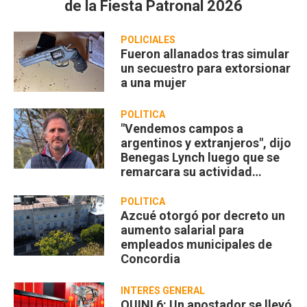
de la Fiesta Patronal 2026
POLICIALES
Fueron allanados tras simular
un secuestro para extorsionar
a una mujer
POLÍTICA
"Vendemos campos a
argentinos y extranjeros", dijo
Benegas Lynch luego que se
remarcara su actividad
privada
POLÍTICA
Azcué otorgó por decreto un
aumento salarial para
empleados municipales de
Concordia
INTERÉS GENERAL
QUINI 6: Un apostador se llevó