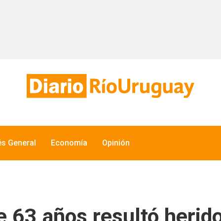
és General
Economía
Opinión
e 63 años resultó herid