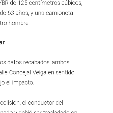
BR de 125 centímetros cúbicos,
de 63 años, y una camioneta
otro hombre.
ar
ros datos recabados, ambos
alle Concejal Veiga en sentido
jo el impacto.
olisión, el conductor del
onado y debió ser trasladado en