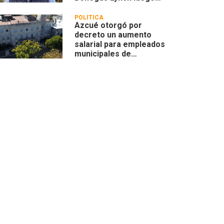
que se remarcara su
actividad privada
POLÍTICA
Azcué otorgó por
decreto un aumento
salarial para empleados
municipales de
Concordia