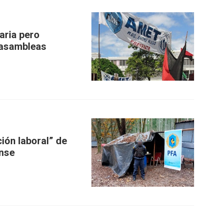
aria pero
r asambleas
ión laboral” de
nse