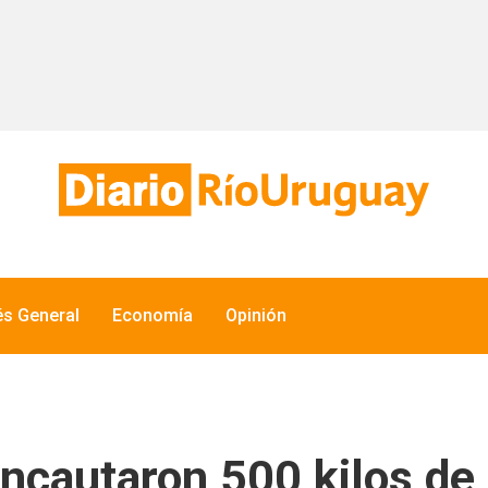
és General
Economía
Opinión
ncautaron 500 kilos de