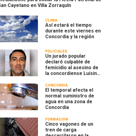
San Cayetano en Villa Zorraquín
CLIMA
Así estará el tiempo
durante este viernes en
Concordia y la región
POLICIALES
Un jurado popular
declaró culpable de
femicidio al asesino de
la concordiense Luisina
Leoncino
CONCORDIA
El temporal afecta el
normal suministro de
agua en una zona de
Concordia
FORMACIÓN
Cinco vagones de un
tren de carga
descarrilaron en la