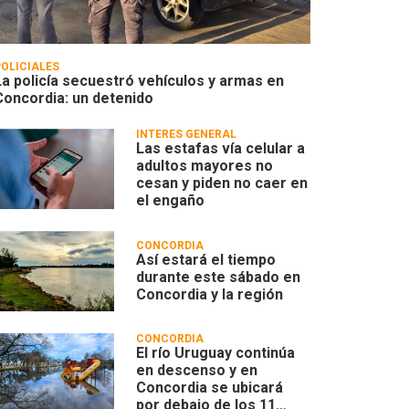
POLICIALES
La policía secuestró vehículos y armas en
Concordia: un detenido
INTERÉS GENERAL
Las estafas vía celular a
adultos mayores no
cesan y piden no caer en
el engaño
CONCORDIA
Así estará el tiempo
durante este sábado en
Concordia y la región
CONCORDIA
El río Uruguay continúa
en descenso y en
Concordia se ubicará
por debajo de los 11