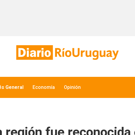
és General
Economía
Opinión
a región fue reconocid