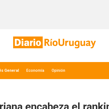
és General
Economía
Opinión
riana encabeza el ranki