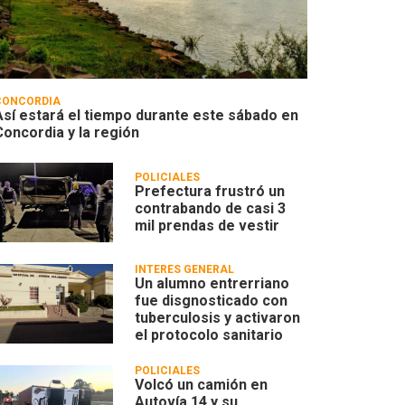
CONCORDIA
Así estará el tiempo durante este sábado en
Concordia y la región
POLICIALES
Prefectura frustró un
contrabando de casi 3
mil prendas de vestir
INTERÉS GENERAL
Un alumno entrerriano
fue disgnosticado con
tuberculosis y activaron
el protocolo sanitario
POLICIALES
Volcó un camión en
Autovía 14 y su