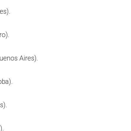
es).
ro).
uenos Aires).
oba).
s).
).