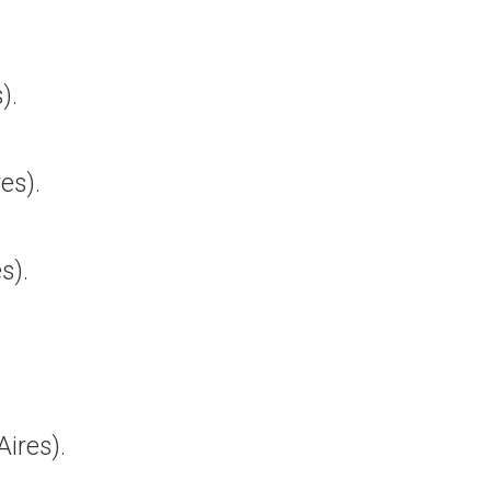
).
es).
s).
ires).