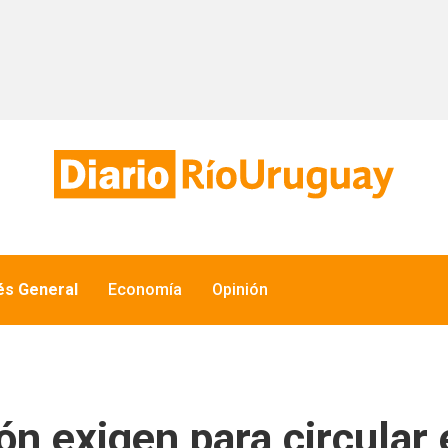
és General
Economía
Opinión
 exigen para circular 