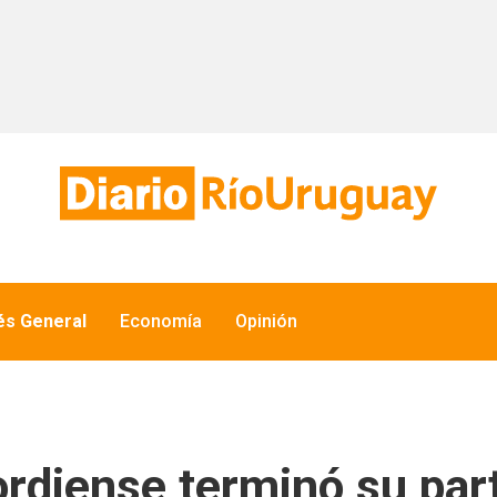
és General
Economía
Opinión
rdiense terminó su part