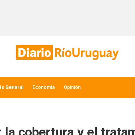
és General
Economía
Opinión
la cobertura y el trata