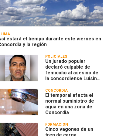
CLIMA
Así estará el tiempo durante este viernes en
Concordia y la región
POLICIALES
Un jurado popular
declaró culpable de
femicidio al asesino de
la concordiense Luisina
Leoncino
CONCORDIA
El temporal afecta el
normal suministro de
agua en una zona de
Concordia
FORMACIÓN
Cinco vagones de un
tren de carga