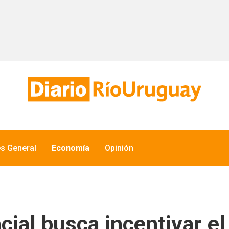
és General
Economía
Opinión
ncial busca incentivar 