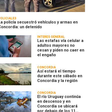
POLICIALES
La policía secuestró vehículos y armas en
Concordia: un detenido
INTERÉS GENERAL
Las estafas vía celular a
adultos mayores no
cesan y piden no caer en
el engaño
CONCORDIA
Así estará el tiempo
durante este sábado en
Concordia y la región
CONCORDIA
El río Uruguay continúa
en descenso y en
Concordia se ubicará
por debajo de los 11