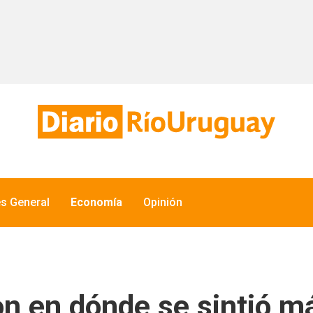
és General
Economía
Opinión
n en dónde se sintió m