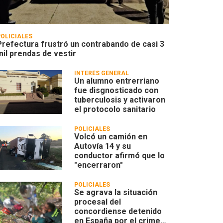
POLICIALES
Prefectura frustró un contrabando de casi 3
mil prendas de vestir
INTERÉS GENERAL
Un alumno entrerriano
fue disgnosticado con
tuberculosis y activaron
el protocolo sanitario
POLICIALES
Volcó un camión en
Autovía 14 y su
conductor afirmó que lo
"encerraron"
POLICIALES
Se agrava la situación
procesal del
concordiense detenido
en España por el crimen