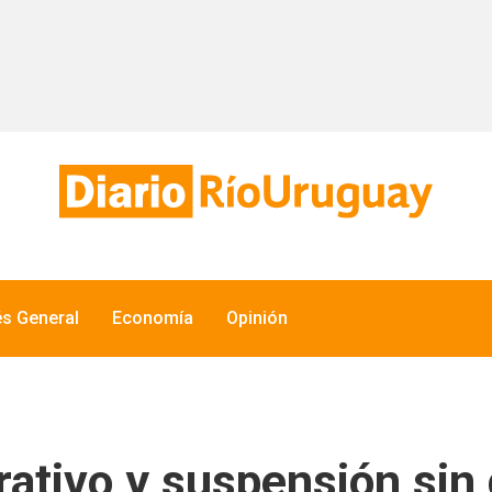
és General
Economía
Opinión
ativo y suspensión sin