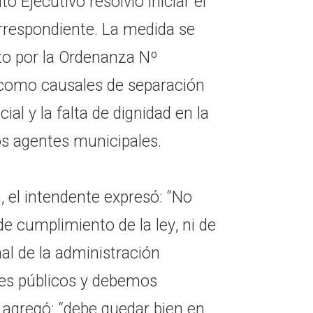
 Ejecutivo resolvió iniciar el
rrespondiente. La medida se
to por la Ordenanza Nº
 como causales de separación
ial y la falta de dignidad en la
los agentes municipales.
, el intendente expresó: “No
de cumplimiento de la ley, ni de
nal de la administración
res públicos y debemos
agregó: “debe quedar bien en