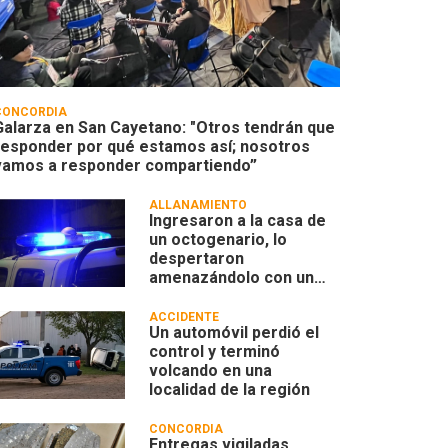
CONCORDIA
Galarza en San Cayetano: "Otros tendrán que
responder por qué estamos así; nosotros
vamos a responder compartiendo”
ALLANAMIENTO
Ingresaron a la casa de
un octogenario, lo
despertaron
amenazándolo con un
machete, lo golpearon y
robaron
ACCIDENTE
Un automóvil perdió el
control y terminó
volcando en una
localidad de la región
CONCORDIA
Entregas vigiladas