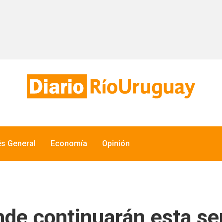
és General
Economía
Opinión
nde continuarán esta se