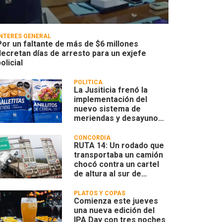
INTERÉS GENERAL
Por un faltante de más de $6 millones
decretan días de arresto para un exjefe
olicial
POLÍTICA
La Jusiticia frenó la
implementación del
nuevo sistema de
meriendas y desayunos
escolares
CONCORDIA
RUTA 14: Un rodado que
transportaba un camión
chocó contra un cartel
de altura al sur de
Concordia
PLATOS Y COPAS
Comienza este jueves
una nueva edición del
IPA Day con tres noches