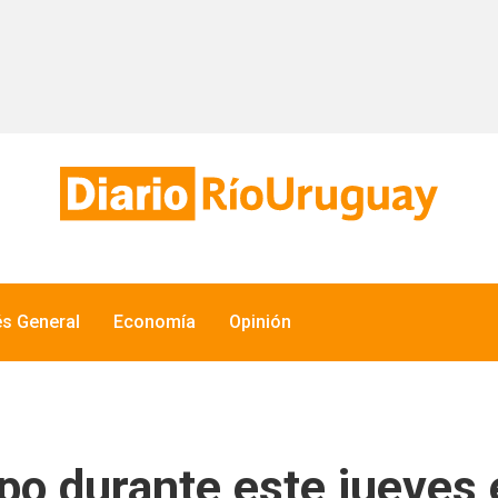
és General
Economía
Opinión
mpo durante este jueves 