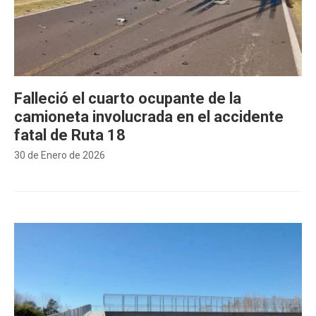
Falleció el cuarto ocupante de la
camioneta involucrada en el accidente
fatal de Ruta 18
30 de Enero de 2026