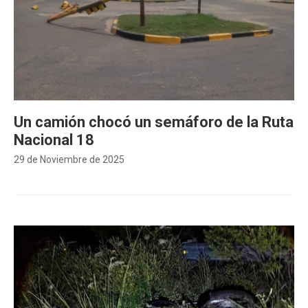
Un camión chocó un semáforo de la Ruta
Nacional 18
29 de Noviembre de 2025