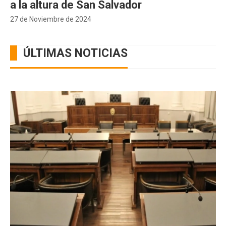
a la altura de San Salvador
27 de Noviembre de 2024
ÚLTIMAS NOTICIAS