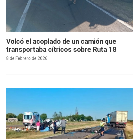
Volcó el acoplado de un camión que
transportaba cítricos sobre Ruta 18
8 de Febrero de 2026