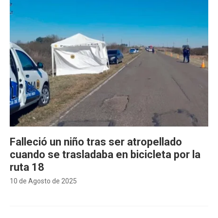
Falleció un niño tras ser atropellado
cuando se trasladaba en bicicleta por la
ruta 18
10 de Agosto de 2025