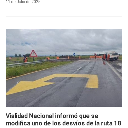
11 de Julio de 2025
Vialidad Nacional informó que se
modifica uno de los desvíos de la ruta 18