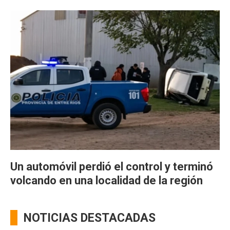
Un automóvil perdió el control y terminó
volcando en una localidad de la región
NOTICIAS DESTACADAS