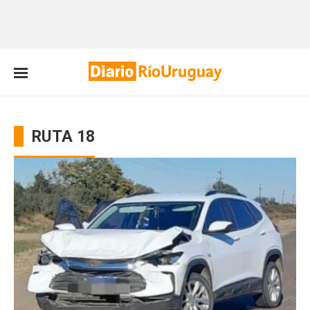
RUTA 18