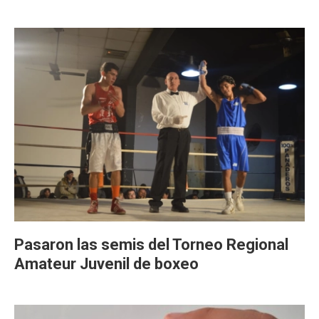
Pasaron las semis del Torneo Regional
Amateur Juvenil de boxeo