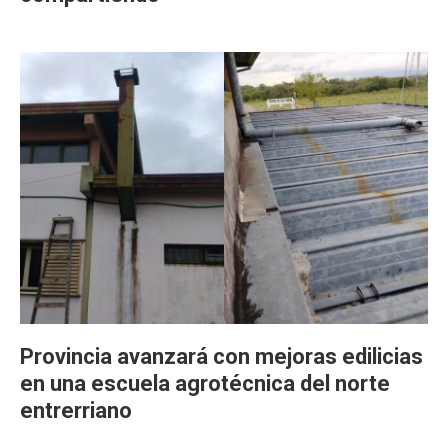
Provincia avanzará con mejoras edilicias
en una escuela agrotécnica del norte
entrerriano