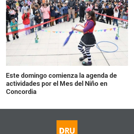
Este domingo comienza la agenda de
actividades por el Mes del Niño en
Concordia