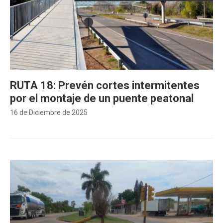
RUTA 18: Prevén cortes intermitentes
por el montaje de un puente peatonal
16 de Diciembre de 2025