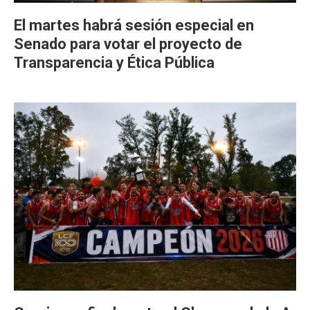
El martes habrá sesión especial en
Senado para votar el proyecto de
Transparencia y Ética Pública