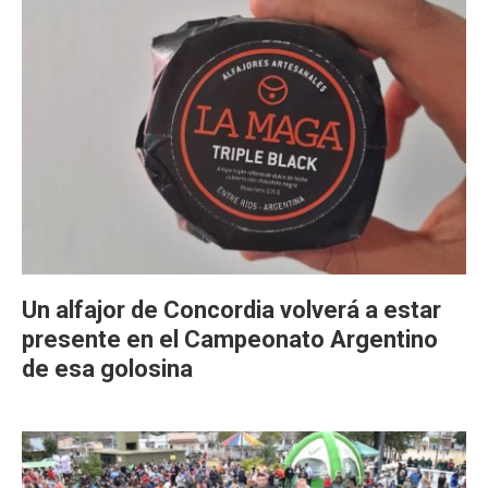
Un alfajor de Concordia volverá a estar
presente en el Campeonato Argentino
de esa golosina