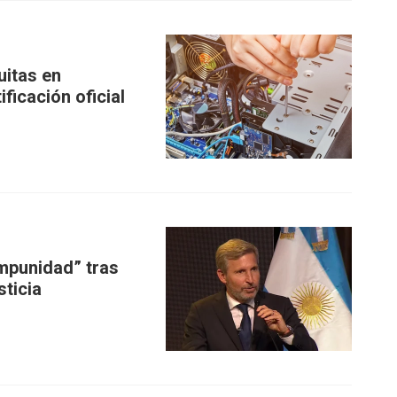
uitas en
ficación oficial
impunidad” tras
sticia