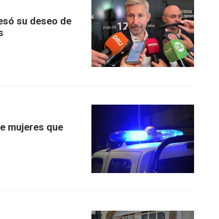
resó su deseo de
s
re mujeres que