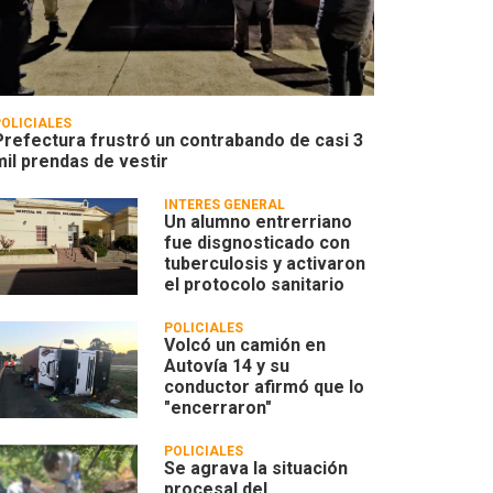
POLICIALES
Prefectura frustró un contrabando de casi 3
mil prendas de vestir
INTERÉS GENERAL
Un alumno entrerriano
fue disgnosticado con
tuberculosis y activaron
el protocolo sanitario
POLICIALES
Volcó un camión en
Autovía 14 y su
conductor afirmó que lo
"encerraron"
POLICIALES
Se agrava la situación
procesal del