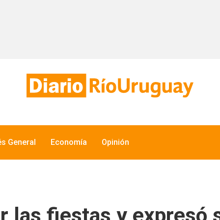
és General
Economía
Opinión
r las fiestas y expresó