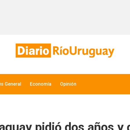
és General
Economía
Opinión
raguay pidió dos años y