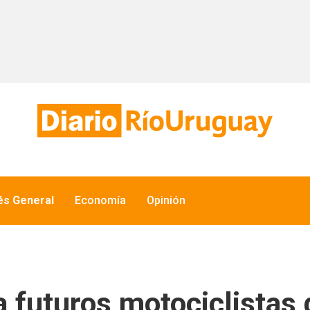
és General
Economía
Opinión
 futuros motociclistas