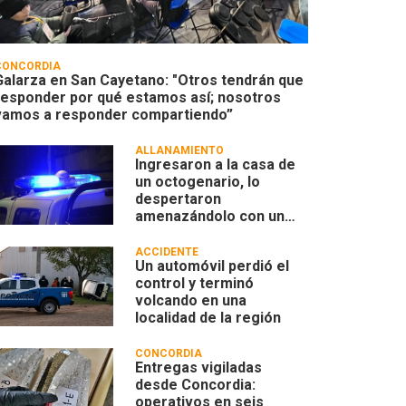
CONCORDIA
Galarza en San Cayetano: "Otros tendrán que
responder por qué estamos así; nosotros
vamos a responder compartiendo”
ALLANAMIENTO
Ingresaron a la casa de
un octogenario, lo
despertaron
amenazándolo con un
machete, lo golpearon y
robaron
ACCIDENTE
Un automóvil perdió el
control y terminó
volcando en una
localidad de la región
CONCORDIA
Entregas vigiladas
desde Concordia:
operativos en seis