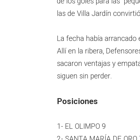
de los goles para las "peq
las de Villa Jardín convirti
La fecha había arrancado 
Allí en la ribera, Defensor
sacaron ventajas y empata
siguen sin perder.
Posiciones
1- EL OLIMPO 9
2- SANTA MARÍA DE ORO 