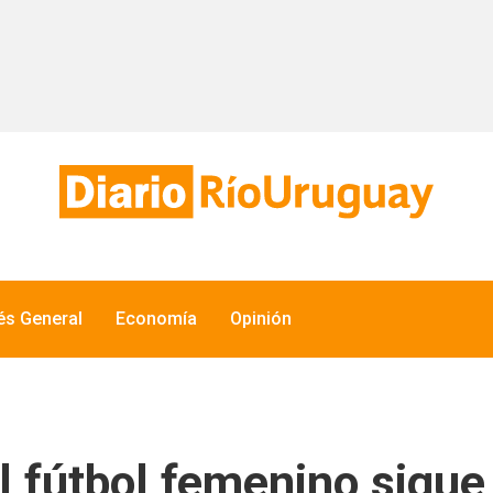
rés General
Economía
Opinión
l fútbol femenino sigue