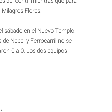
ues del conti" mientras que para
ó Milagros Flores.
el sábado en el Nuevo Templo.
es de Nebel y Ferrocarril no se
ron 0 a 0. Los dos equipos
7