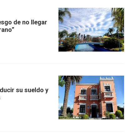
esgo de no llegar
rano”
ducir su sueldo y
s