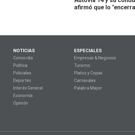
Autovía 14 y su condu
afirmó que lo "encerr
NOTICIAS
ESPECIALES
Concordia
Empresas & Negocios
Política
Turismo
Policiales
Platos y Copas
Deportes
Carnavales
Interés General
Palabra Mayor
Economía
Opinión