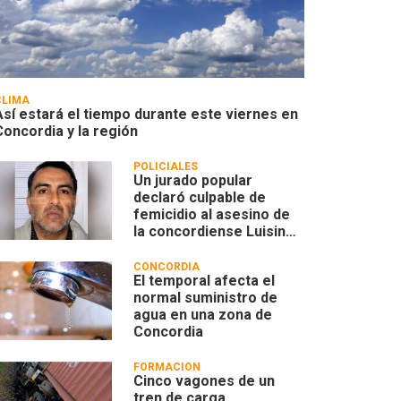
CLIMA
Así estará el tiempo durante este viernes en
Concordia y la región
POLICIALES
Un jurado popular
declaró culpable de
femicidio al asesino de
la concordiense Luisina
Leoncino
CONCORDIA
El temporal afecta el
normal suministro de
agua en una zona de
Concordia
FORMACIÓN
Cinco vagones de un
tren de carga