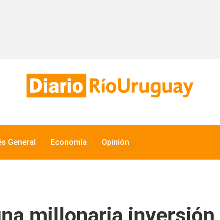
és General
Economía
Opinión
una millonaria inversió