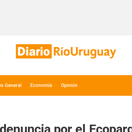
és General
Economía
Opinión
denuncia por el Ecopar