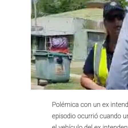
Polémica con un ex intend
episodio ocurrió cuando u
el vehículo del ex intenden