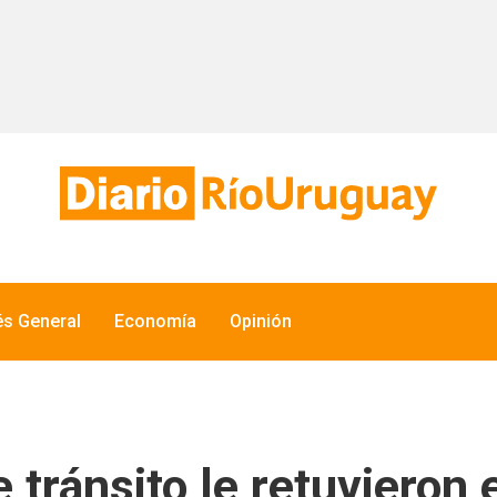
és General
Economía
Opinión
 tránsito le retuvieron 