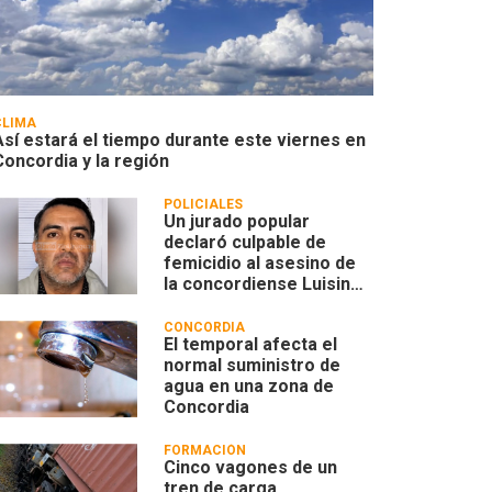
CLIMA
Así estará el tiempo durante este viernes en
Concordia y la región
POLICIALES
Un jurado popular
declaró culpable de
femicidio al asesino de
la concordiense Luisina
Leoncino
CONCORDIA
El temporal afecta el
normal suministro de
agua en una zona de
Concordia
FORMACIÓN
Cinco vagones de un
tren de carga