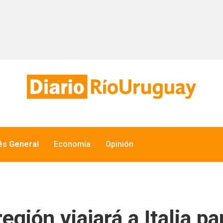
és General
Economía
Opinión
región viajará a Italia p