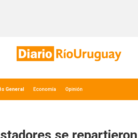
és General
Economía
Opinión
ostadores se repartiero