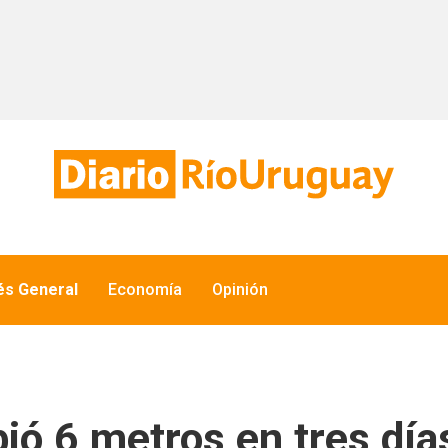
és General
Economía
Opinión
ió 6 metros en tres días