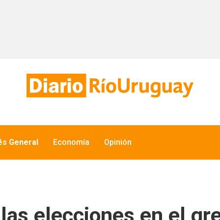
és General
Economía
Opinión
las elecciones en el gr