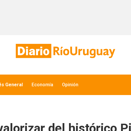
és General
Economía
Opinión
valorizar del histórico 