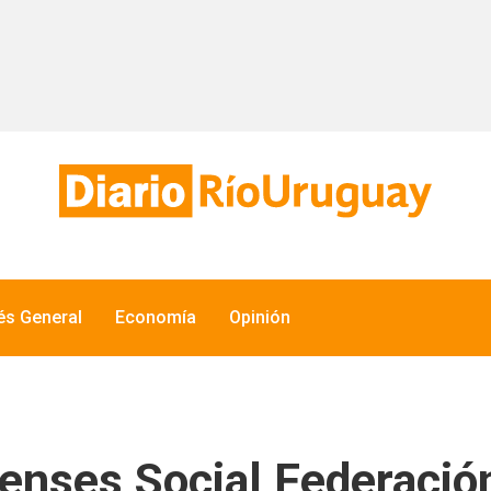
rés General
Economía
Opinión
ienses Social Federaci