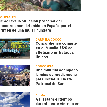
POLICIALES
Se agrava la situación procesal del
concordiense detenido en España por el
crimen de una mujer húngara
CARMELA COCCO
Concordiense compite
en el Mundial U20 de
atletismo en Estados
Unidos
CONCORDIA
Una multitud acompañó
la misa de medianoche
para iniciar la Fiesta
Patronal de San
Cayetano en Villa
Zorraquín
CLIMA
Así estará el tiempo
durante este viernes en