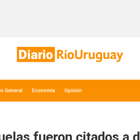
és General
Economía
Opinión
uelas fueron citados a d