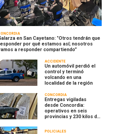
CONCORDIA
Galarza en San Cayetano: "Otros tendrán que
responder por qué estamos así; nosotros
vamos a responder compartiendo”
ACCIDENTE
Un automóvil perdió el
control y terminó
volcando en una
localidad de la región
CONCORDIA
Entregas vigiladas
desde Concordia:
operativos en seis
provincias y 230 kilos de
marihuana
POLICIALES