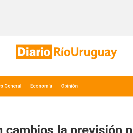
és General
Economía
Opinión
cambios la previsión p