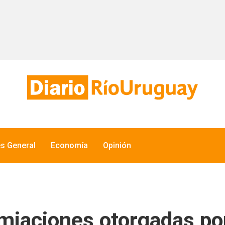
és General
Economía
Opinión
emiaciones otorgadas po