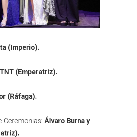
ita (Imperio).
 TNT (Emperatriz).
or (Ráfaga).
de Ceremonias:
Álvaro Burna y
triz).