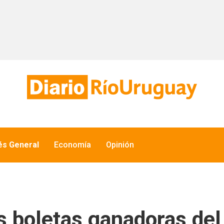
és General
Economía
Opinión
as boletas ganadoras de