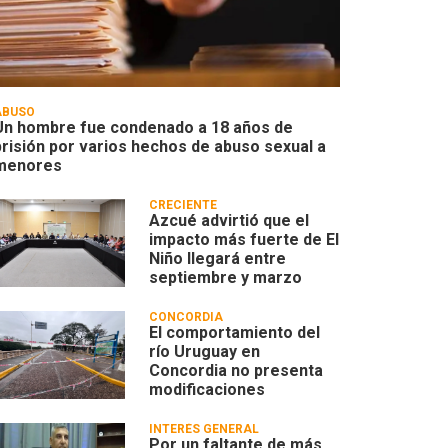
ABUSO
Un hombre fue condenado a 18 años de
prisión por varios hechos de abuso sexual a
menores
CRECIENTE
Azcué advirtió que el
impacto más fuerte de El
Niño llegará entre
septiembre y marzo
CONCORDIA
El comportamiento del
río Uruguay en
Concordia no presenta
modificaciones
INTERÉS GENERAL
Por un faltante de más