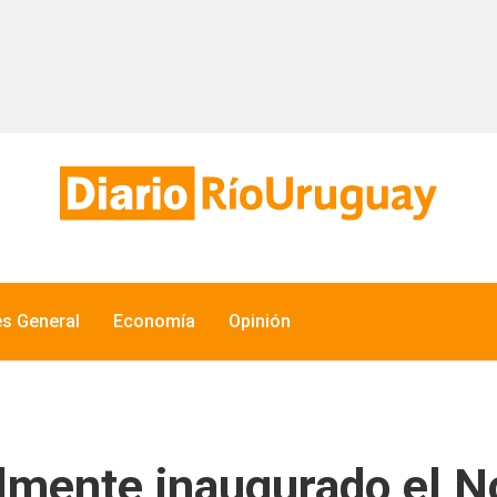
és General
Economía
Opinión
lmente inaugurado el N